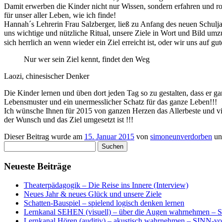
Damit erwerben die Kinder nicht nur Wissen, sondern erfahren und ro
für unser aller Leben, wie ich finde!
Hannah´s Lehrerin Frau Salzberger, ließ zu Anfang des neuen Schuljahr
uns wichtige und nützliche Ritual, unsere Ziele in Wort und Bild umzu
sich herrlich an wenn wieder ein Ziel erreicht ist, oder wir uns auf g
Nur wer sein Ziel kennt, findet den Weg
Laozi, chinesischer Denker
Die Kinder lernen und üben dort jeden Tag so zu gestalten, dass er 
Lebensmuster und ein unermesslicher Schatz für das ganze Leben!!!
Ich wünsche Ihnen für 2015 von ganzen Herzen das Allerbeste und v
der Wunsch und das Ziel umgesetzt ist !!!
Dieser Beitrag wurde am
15. Januar 2015
von
simoneunverdorben
un
Suchen
nach:
Neueste Beiträge
Theaterpädagogik – Die Reise ins Innere (Interview)
Neues Jahr & neues Glück und unsere Ziele
Schatten-Bauspiel – spielend logisch denken lernen
Lernkanal SEHEN (visuell) – über die Augen wahrnehmen – Si
Lernkanal Hören (auditiv) – akustisch wahrnehmen – SINN-vol