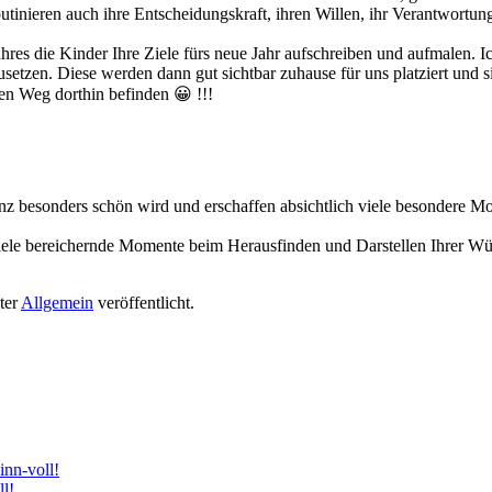
utinieren auch ihre Entscheidungskraft, ihren Willen, ihr Verantwortu
es die Kinder Ihre Ziele fürs neue Jahr aufschreiben und aufmalen. Ich
setzen. Diese werden dann gut sichtbar zuhause für uns platziert und si
uten Weg dorthin befinden 😀 !!!
ganz besonders schön wird und erschaffen absichtlich viele besondere M
iele bereichernde Momente beim Herausfinden und Darstellen Ihrer Wü
ter
Allgemein
veröffentlicht.
nn-voll!
l!